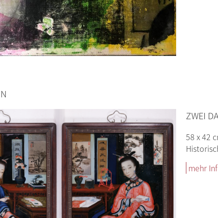
ON
ZWEI D
58 x 42 
Historis
mehr In